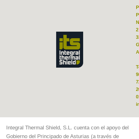
P
P
N
2
3
G
A
T
9
7
2
0
i
Integral Thermal Shield, S.L. cuenta con el apoyo del
Gobierno del Principado de Asturias (a través de