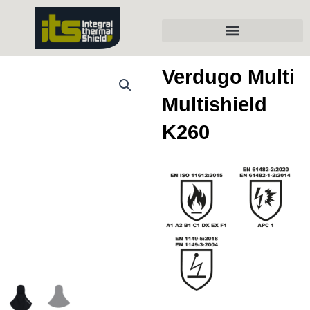
Ir
al
contenido
DECLARACIONES CONFORMIDAD
Verdugo Multi
Multishield
K260