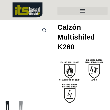
Ir
al
contenido
DECLARACIONES CONFORMIDAD
Calzón
Multishiled
K260