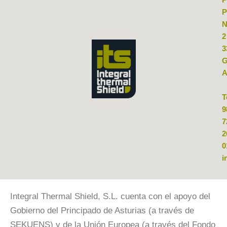
P
P
N
2
3
G
A
T
9
7
2
0
i
Integral Thermal Shield, S.L. cuenta con el apoyo del
Gobierno del Principado de Asturias (a través de
SEKUENS) y de la Unión Europea (a través del Fondo