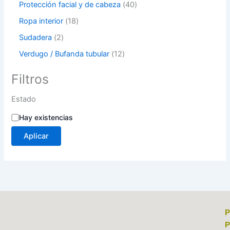
Protección facial y de cabeza
40
Ropa interior
18
Sudadera
2
Verdugo / Bufanda tubular
12
Filtros
Estado
Hay existencias
Aplicar
P
P