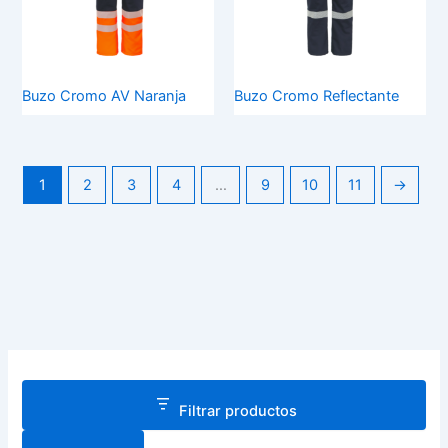
Buzo Cromo AV Naranja
Buzo Cromo Reflectante
1
2
3
4
…
9
10
11
→
Filtrar productos