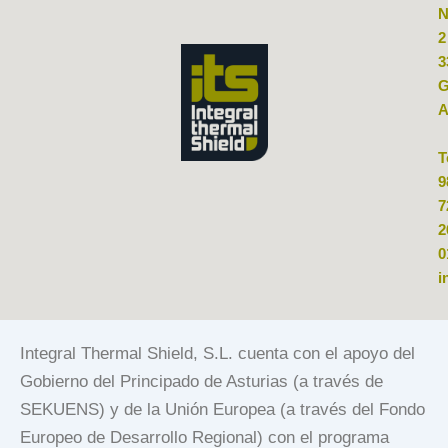
N
2
3
G
A
T
9
7
2
0
i
Integral Thermal Shield, S.L. cuenta con el apoyo del
Gobierno del Principado de Asturias (a través de
SEKUENS) y de la Unión Europea (a través del Fondo
Europeo de Desarrollo Regional) con el programa